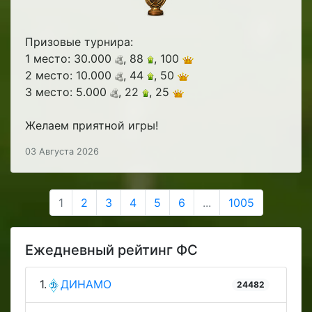
Призовые турнира:
1 место: 30.000
, 88
, 100
2 место: 10.000
, 44
, 50
3 место: 5.000
, 22
, 25
Желаем приятной игры!
03 Августа 2026
1
2
3
4
5
6
...
1005
Ежедневный рейтинг ФС
1.
ДИНАМО
24482