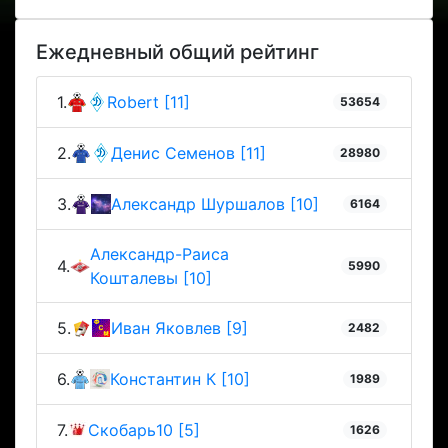
Ежедневный общий рейтинг
1.
Robert [11]
53654
2.
Денис Семенов [11]
28980
3.
Александр Шуршалов [10]
6164
Александр-Раиса
4.
5990
Кошталевы [10]
5.
Иван Яковлев [9]
2482
6.
Константин К [10]
1989
7.
Скобарь10 [5]
1626