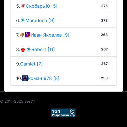
5.
Скобарь10 [5]
275
6.
Maradona [9]
272
7.
Иван Яковлев [9]
268
8.
Robert [11]
267
9.
Gamlet [7]
267
10.
Роман1978 [8]
253
© 2011-2025 Best11