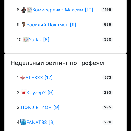
8.
Комисаренко Максим [10]
1195
9.
Василий Пахомов [9]
555
10.
Yurko [8]
330
Недельный рейтинг по трофеям
1.
ALEXXX [12]
373
2.
Крузер2 [9]
295
3.
ПФК ЛЕГИОН [9]
285
4.
FANAT88 [9]
276