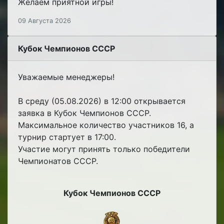
Желаем приятной игры!
09 Августа 2026
Кубок Чемпионов СССР
Уважаемые менеджеры!
В среду (05.08.2026) в 12:00 открывается
заявка в Кубок Чемпионов СССР.
Максимальное количество участников 16, а
турнир стартует в 17:00.
Участие могут принять только победители
Чемпионатов СССР.
Кубок Чемпионов СССР