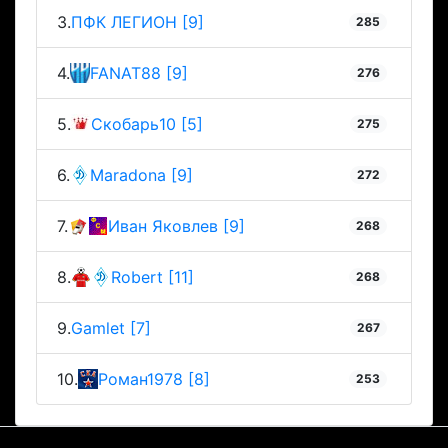
3.
ПФК ЛЕГИОН [9]
285
4.
FANAT88 [9]
276
5.
Скобарь10 [5]
275
6.
Maradona [9]
272
7.
Иван Яковлев [9]
268
8.
Robert [11]
268
9.
Gamlet [7]
267
10.
Роман1978 [8]
253