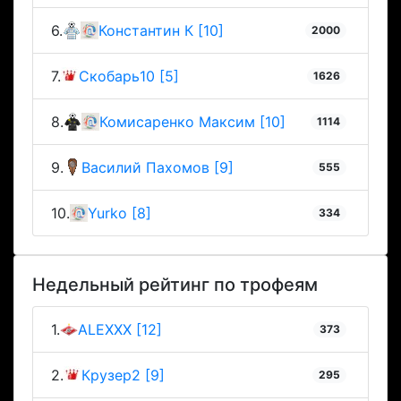
6.
Константин К [10]
2000
7.
Скобарь10 [5]
1626
8.
Комисаренко Максим [10]
1114
9.
Василий Пахомов [9]
555
10.
Yurko [8]
334
Недельный рейтинг по трофеям
1.
ALEXXX [12]
373
2.
Крузер2 [9]
295