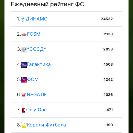
Ежедневный рейтинг ФС
1.
ДИНАМО
24532
2.
FCSM
2133
3.
*СОСД*
2053
4.
Галактика
1508
5.
ФСМ
1242
6.
NEGATIF
1026
7.
Only One
471
8.
Короли Футбола
190