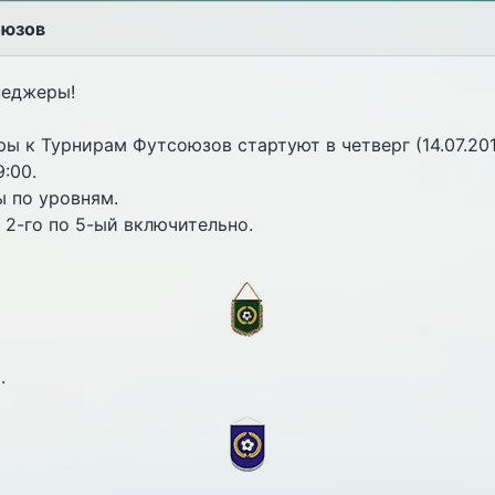
оюзов
неджеры!
ы к Турнирам Футсоюзов стартуют в четверг (14.07.2016
:00.
 по уровням.
 2-го по 5-ый включительно.
.