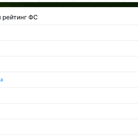
 рейтинг ФС
ка