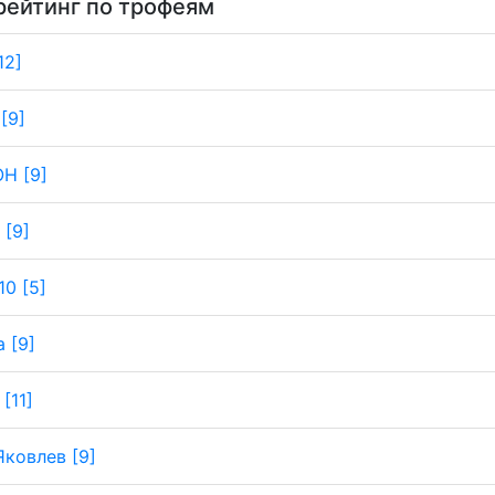
рейтинг по трофеям
12]
[9]
Н [9]
 [9]
0 [5]
 [9]
[11]
Яковлев [9]