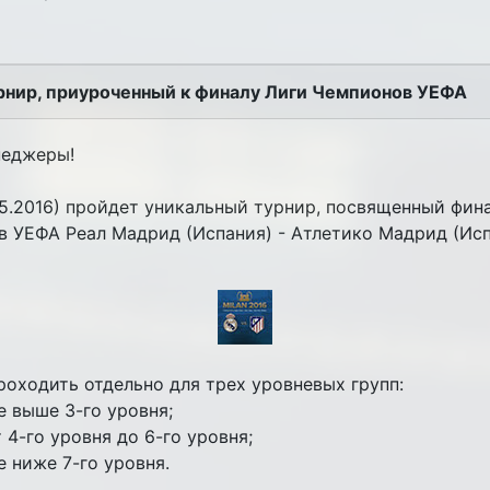
рнир, приуроченный к финалу Лиги Чемпионов УЕФА
неджеры!
05.2016) пройдет уникальный турнир, посвященный фин
 УЕФА Реал Мадрид (Испания) - Атлетико Мадрид (Исп
роходить отдельно для трех уровневых групп:
е выше 3-го уровня;
 4-го уровня до 6-го уровня;
е ниже 7-го уровня.