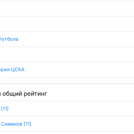
Футбола
ория ЦСКА
 общий рейтинг
[11]
 Семенов [11]