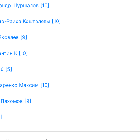
андр Шуршалов [10]
р-Раиса Кошталевы [10]
Яковлев [9]
нтин К [10]
0 [5]
аренко Максим [10]
 Пахомов [9]
8]