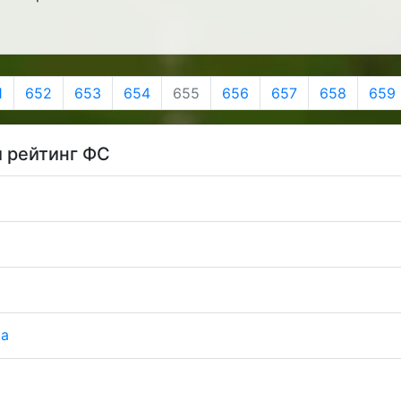
1
652
653
654
655
656
657
658
659
 рейтинг ФС
ка