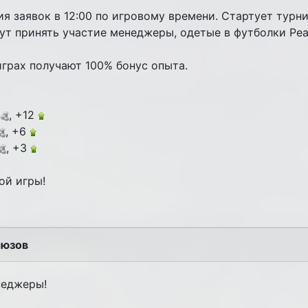
я заявок в 12:00 по игровому времени. Стартует турни
ут принять участие менеджеры, одетые в футболки Ре
играх получают 100% бонус опыта.
0
, +12
, +6
, +3
ой игры!
оюзов
неджеры!