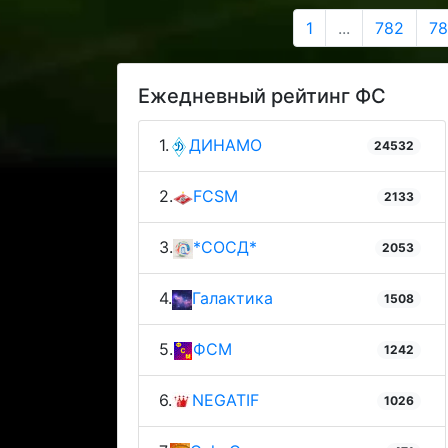
1
...
782
78
Ежедневный рейтинг ФС
1.
ДИНАМО
24532
2.
FCSM
2133
3.
*СОСД*
2053
4.
Галактика
1508
5.
ФСМ
1242
6.
NEGATIF
1026