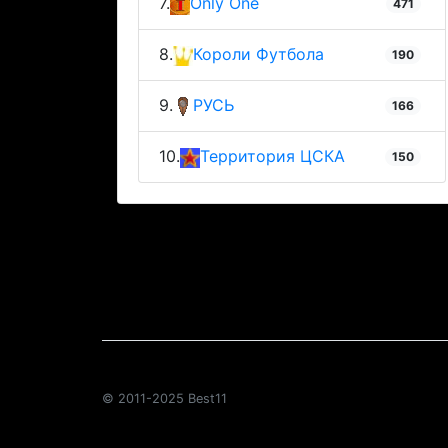
7.
Only One
471
8.
Короли Футбола
190
9.
РУСЬ
166
10.
Территория ЦСКА
150
© 2011-2025 Best11