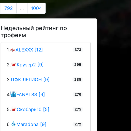
792
...
1004
Недельный рейтинг по
трофеям
1.
ALEXXX [12]
373
2.
Крузер2 [9]
295
3.
ПФК ЛЕГИОН [9]
285
4.
FANAT88 [9]
276
5.
Скобарь10 [5]
275
6.
Maradona [9]
272