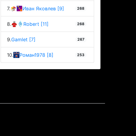
7.
Иван Яковлев [9]
268
8.
Robert [11]
268
9.
Gamlet [7]
267
10.
Роман1978 [8]
253