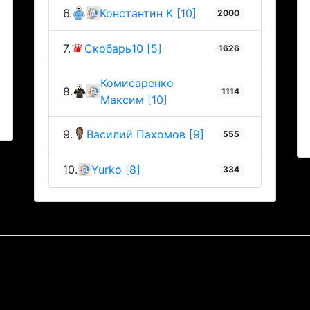
6.
Константин К [10]
2000
7.
Скобарь10 [5]
1626
Комисаренко
8.
1114
Максим [10]
9.
Василий Пахомов [9]
555
10.
Yurko [8]
334