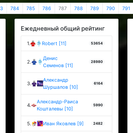
3
784
785
786
787
788
789
790
791
Ежедневный общий рейтинг
1.
Robert [11]
53654
Денис
2.
28980
Семенов [11]
Александр
3.
6164
Шуршалов [10]
Александр-Раиса
4.
5990
Кошталевы [10]
5.
Иван Яковлев [9]
2482