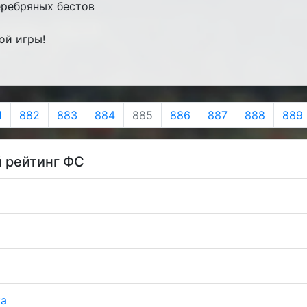
еребряных бестов
ой игры!
1
882
883
884
885
886
887
888
889
 рейтинг ФС
ка