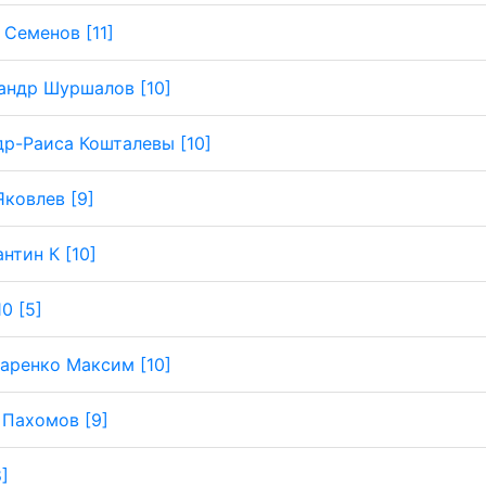
 Семенов [11]
андр Шуршалов [10]
р-Раиса Кошталевы [10]
Яковлев [9]
нтин К [10]
0 [5]
аренко Максим [10]
 Пахомов [9]
8]