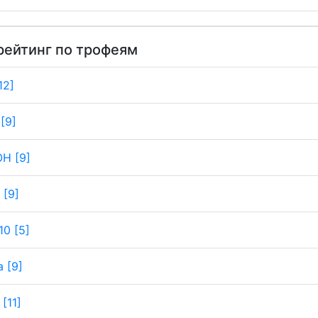
рейтинг по трофеям
12]
[9]
Н [9]
 [9]
0 [5]
 [9]
[11]