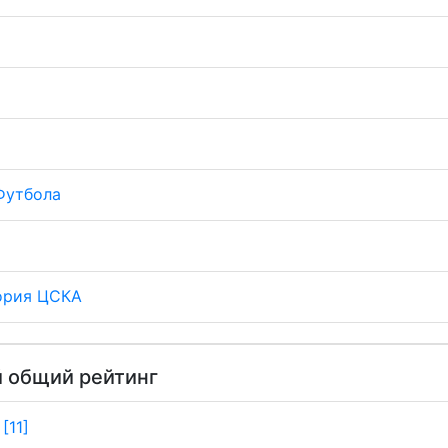
Футбола
ория ЦСКА
 общий рейтинг
[11]