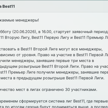
а Best11
жаемые менеджеры!
убботу (20.06.2026), в 16.00, стартует заявочный период
t11 Вторую Лигу, Best11 Первую Лигу и Best11 Премьер Л
ствовать в Best11 Второй Лиге могут все менеджеры,
ависимо от уровня. Право на участие в Best11 Первой Л
учили менеджеры, занявшие первые три места в
дыдущем розыгрыше Best11 Второй Лиги. Право на уча
est11 Премьер Лиге получили менеджеры, занявшие пер
 места в предыдущем розыгрыше Best11 Первой Лиги.
ичество мест в лигах ограничено 30 участниками.
временем сформируется система лиг Best11, где первые
та по итогам сезона будут подниматься выше, а послед