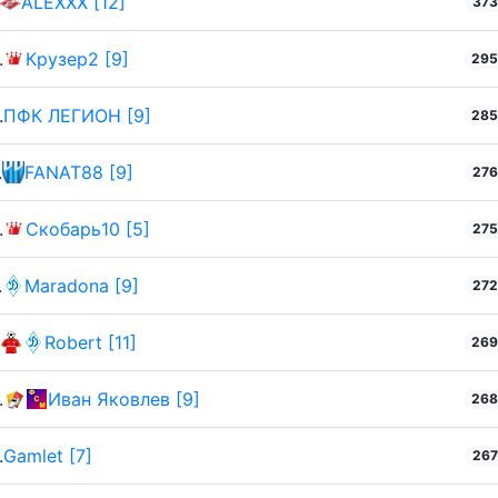
ALEXXX [12]
37
.
Крузер2 [9]
29
.
ПФК ЛЕГИОН [9]
28
.
FANAT88 [9]
27
.
Скобарь10 [5]
27
.
Maradona [9]
27
Robert [11]
26
.
Иван Яковлев [9]
26
.
Gamlet [7]
26