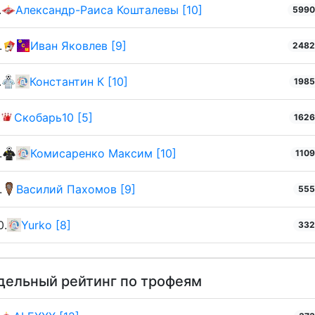
.
Александр-Раиса Кошталевы [10]
599
.
Иван Яковлев [9]
248
.
Константин К [10]
198
Скобарь10 [5]
162
.
Комисаренко Максим [10]
110
.
Василий Пахомов [9]
55
0.
Yurko [8]
33
дельный рейтинг по трофеям