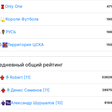
Only One
47
.
Короли Футбола
19
.
РУСЬ
16
0.
Территория ЦСКА
15
едневный общий рейтинг
Robert [11]
5362
.
Денис Семенов [11]
2897
.
Александр Шуршалов [10]
616