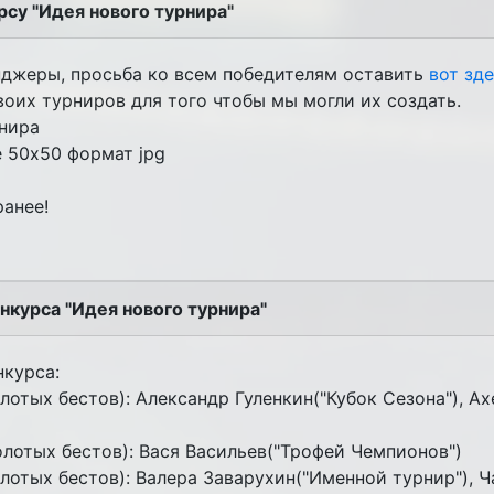
рсу "Идея нового турнира"
джеры, просьба ко всем победителям оставить
вот зд
оих турниров для того чтобы мы могли их создать.
рнира
 50x50 формат jpg
анее!
нкурса "Идея нового турнира"
нкурса:
лотых бестов): Александр Гуленкин("Кубок Сезона"), Axe
олотых бестов): Вася Васильев("Трофей Чемпионов")
олотых бестов): Валера Заварухин("Именной турнир"), 