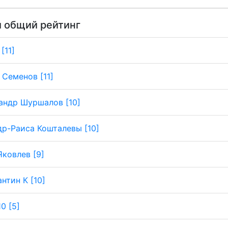
 общий рейтинг
[11]
 Семенов [11]
андр Шуршалов [10]
р-Раиса Кошталевы [10]
Яковлев [9]
нтин К [10]
0 [5]