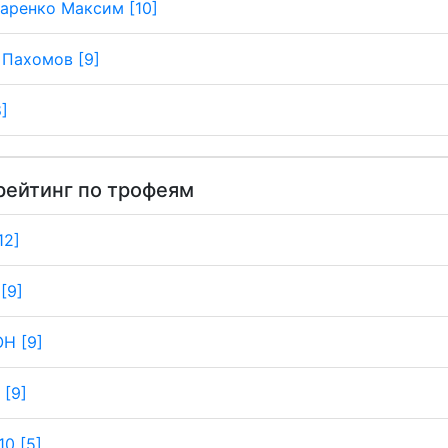
аренко Максим [10]
 Пахомов [9]
8]
рейтинг по трофеям
12]
[9]
Н [9]
 [9]
0 [5]