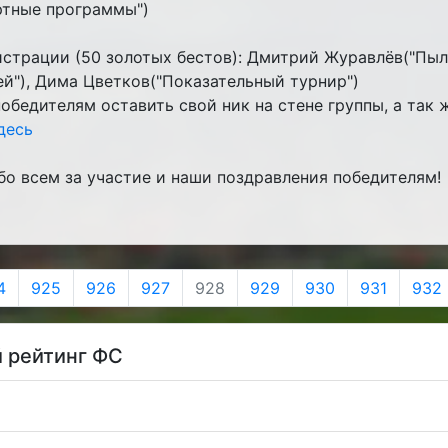
ртные программы")
истрации (50 золотых бестов): Дмитрий Журавлёв("Пыл
й"), Дима Цветков("Показательный турнир")
обедителям оставить свой ник на стене группы, а так
десь
о всем за участие и наши поздравления победителям!
4
925
926
927
928
929
930
931
932
 рейтинг ФС