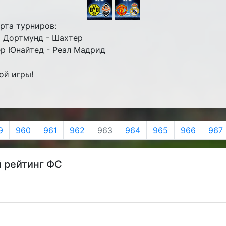
рта турниров:
я Дортмунд - Шахтер
ер Юнайтед - Реал Мадрид
ой игры!
9
960
961
962
963
964
965
966
967
 рейтинг ФС