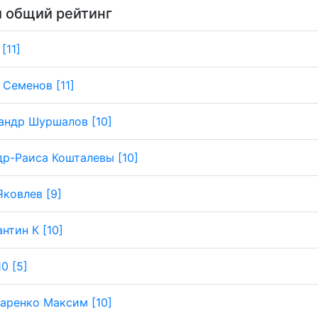
 общий рейтинг
[11]
 Семенов [11]
андр Шуршалов [10]
р-Раиса Кошталевы [10]
Яковлев [9]
нтин К [10]
0 [5]
аренко Максим [10]